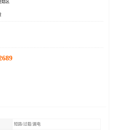
皇姑区
赁
2689
短路/过载/漏电