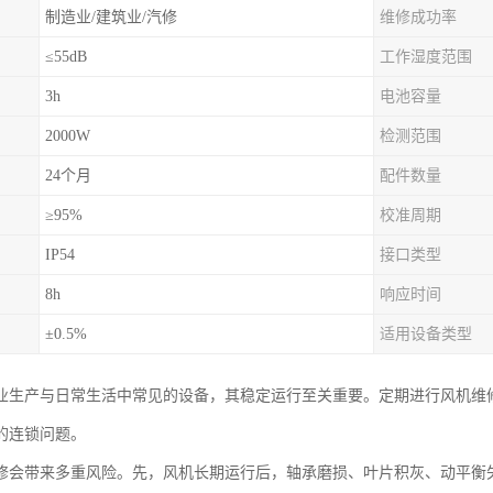
制造业/建筑业/汽修
维修成功率
≤55dB
工作湿度范围
3h
电池容量
2000W
检测范围
24个月
配件数量
≥95%
校准周期
IP54
接口类型
8h
响应时间
±0.5%
适用设备类型
业生产与日常生活中常见的设备，其稳定运行至关重要。定期进行风机维
的连锁问题。
修会带来多重风险。先，风机长期运行后，轴承磨损、叶片积灰、动平衡