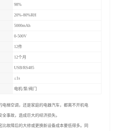
98%
20%-80%RH
5000mAh
0-500V
12件
12个月
USB/RS485
≤1s
电机/泵/阀门
的电梯空调，还是家庭的电器汽车，都离不开机电
安全事故，造成巨大的经济损失。
这比故障后的大修或更换新设备成本要低得多。同