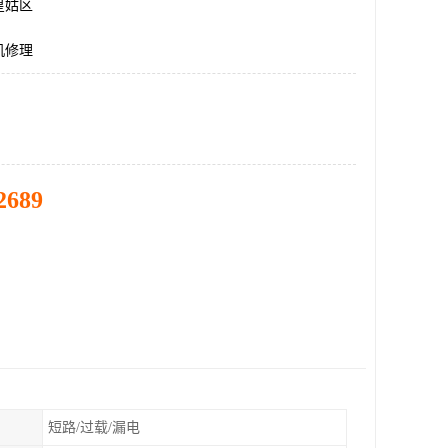
皇姑区
机修理
2689
短路/过载/漏电