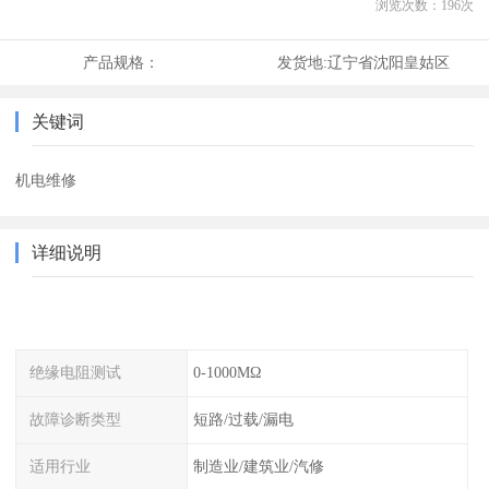
浏览次数：
196
次
产品规格：
发货地:
辽宁省沈阳皇姑区
关键词
机电维修
详细说明
绝缘电阻测试
0-1000MΩ
故障诊断类型
短路/过载/漏电
适用行业
制造业/建筑业/汽修