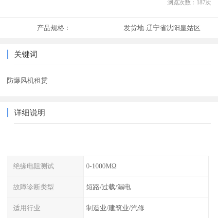
浏览次数：
187
次
产品规格：
发货地:
辽宁省沈阳皇姑区
关键词
防爆风机租赁
详细说明
绝缘电阻测试
0-1000MΩ
故障诊断类型
短路/过载/漏电
适用行业
制造业/建筑业/汽修