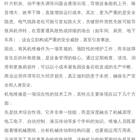
叶片积灰、动平衡失调等问题会逐渐出现，导致设备能耗上升、噪
音增大、效率下降，直接增加运行成本。其次，更为严重的是安全
隐患。电气线路老化可能引发短路火灾，关键部件突然失效可能导
致风机停转，在需要通风散热或排烟的场合（如车间、厨房、地下
车库），这会立刻构成严重的安全威胁，甚至引发事故。
因此，将风机维修作为一项常规的、预防性的维护工作，而非故障
发生后的补救措施，是设备管理的核心。通过定期检查、清洗、润
滑和更换易损件，可以以小成本避免因设备宕机造成的生产中断、
商业运营停滞等巨大经济损失，真正做到防患于未然，确保生产安
全和人身安全。
机电维修是一项综合性的技术工作，其特点主要体现在以下几个方
面：
先是技术综合性强。它并非单一技能，而是深度融合了机械原理、
电工电子、自动控制、液压传动等多个学科的知识。维修人员既要
能看懂机械图纸，分析机械传动和结构问题，也要能运用万用表、
示波器等工具排查复杂的电路故障，这种机与电的紧密结合是其核