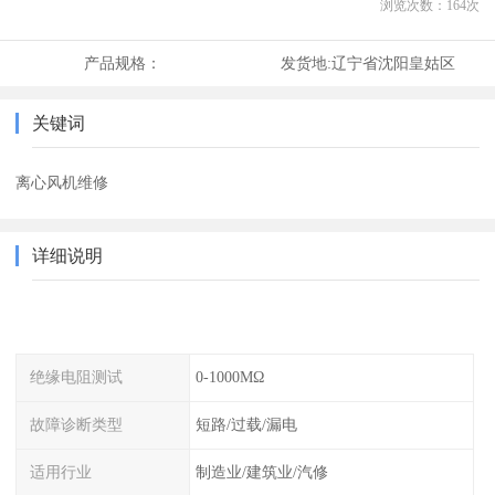
浏览次数：
164
次
产品规格：
发货地:
辽宁省沈阳皇姑区
关键词
离心风机维修
详细说明
绝缘电阻测试
0-1000MΩ
故障诊断类型
短路/过载/漏电
适用行业
制造业/建筑业/汽修