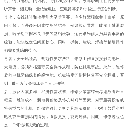
机、伺服电机）的结构、特性和控制方式。故障诊断往往需要结合
听声音、测振动、量绝缘电阻、查电路等多种手段进行综合判断。
其次，实践经验和动手能力至关重要。许多故障现象并非由单一原
因引起，而是多种因素交织的结果，例如振动异常可能源于轴承磨
损、转子动平衡不良或安装基础松动。这要求维修人员具备丰富的
经验，能快速定位问题核心。同时，拆装、绕线、焊接等精细操作
都需要熟练的技巧。
再者，安全风险高，规范性要求严格。维修工作直接接触高电压、
大电流，必须严格遵守安全操作规程，防止触电事故。此外，维修
后的电机需确保其绝缘性能、机械强度等指标恢复至安全标准，否
则可能引发设备损坏甚至人身伤害。
后，涉及因素多样，经济性需权衡。维修决策需综合考虑故障严重
程度、维修成本、新电机价格及停机时间等因素。对于重要设备或
特殊型号的电机，维修往往比更换更具经济价值；但对于普通小型
电机或严重损坏的情况，直接更换可能更划算。因此，维修过程也
是一个评估和决策的过程。