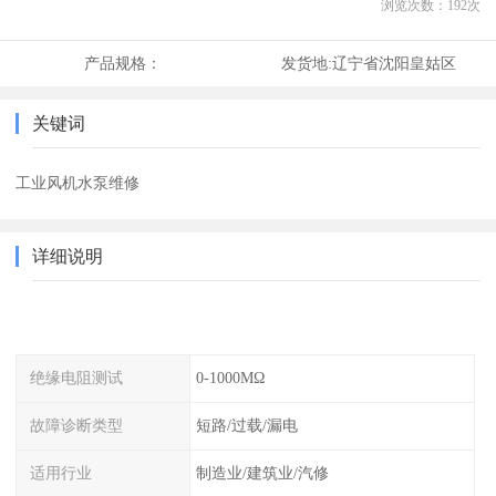
浏览次数：
192
次
产品规格：
发货地:
辽宁省沈阳皇姑区
关键词
工业风机水泵维修
详细说明
绝缘电阻测试
0-1000MΩ
故障诊断类型
短路/过载/漏电
适用行业
制造业/建筑业/汽修