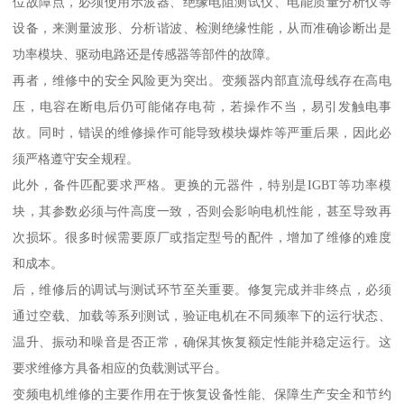
位故障点，必须使用示波器、绝缘电阻测试仪、电能质量分析仪等
设备，来测量波形、分析谐波、检测绝缘性能，从而准确诊断出是
功率模块、驱动电路还是传感器等部件的故障。
再者，维修中的安全风险更为突出。变频器内部直流母线存在高电
压，电容在断电后仍可能储存电荷，若操作不当，易引发触电事
故。同时，错误的维修操作可能导致模块爆炸等严重后果，因此必
须严格遵守安全规程。
此外，备件匹配要求严格。更换的元器件，特别是IGBT等功率模
块，其参数必须与件高度一致，否则会影响电机性能，甚至导致再
次损坏。很多时候需要原厂或指定型号的配件，增加了维修的难度
和成本。
后，维修后的调试与测试环节至关重要。修复完成并非终点，必须
通过空载、加载等系列测试，验证电机在不同频率下的运行状态、
温升、振动和噪音是否正常，确保其恢复额定性能并稳定运行。这
要求维修方具备相应的负载测试平台。
变频电机维修的主要作用在于恢复设备性能、保障生产安全和节约