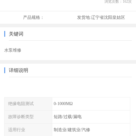
浏览次数：
162
次
产品规格：
发货地:
辽宁省沈阳皇姑区
关键词
水泵维修
详细说明
绝缘电阻测试
0-1000MΩ
故障诊断类型
短路/过载/漏电
适用行业
制造业/建筑业/汽修