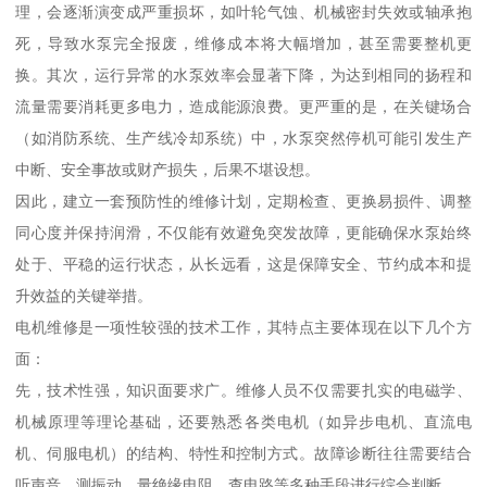
理，会逐渐演变成严重损坏，如叶轮气蚀、机械密封失效或轴承抱
死，导致水泵完全报废，维修成本将大幅增加，甚至需要整机更
换。其次，运行异常的水泵效率会显著下降，为达到相同的扬程和
流量需要消耗更多电力，造成能源浪费。更严重的是，在关键场合
（如消防系统、生产线冷却系统）中，水泵突然停机可能引发生产
中断、安全事故或财产损失，后果不堪设想。
因此，建立一套预防性的维修计划，定期检查、更换易损件、调整
同心度并保持润滑，不仅能有效避免突发故障，更能确保水泵始终
处于、平稳的运行状态，从长远看，这是保障安全、节约成本和提
升效益的关键举措。
电机维修是一项性较强的技术工作，其特点主要体现在以下几个方
面：
先，技术性强，知识面要求广。维修人员不仅需要扎实的电磁学、
机械原理等理论基础，还要熟悉各类电机（如异步电机、直流电
机、伺服电机）的结构、特性和控制方式。故障诊断往往需要结合
听声音、测振动、量绝缘电阻、查电路等多种手段进行综合判断。