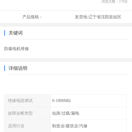
浏览次数：
179
次
产品规格：
发货地:
辽宁省沈阳皇姑区
关键词
防爆电机维修
详细说明
绝缘电阻测试
0-1000MΩ
故障诊断类型
短路/过载/漏电
适用行业
制造业/建筑业/汽修