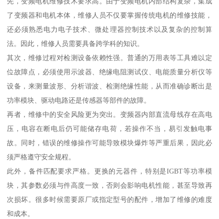
先，变频电机维修技术要求高。由于变频电机内部结构复杂，集成
了变频器和电机本体，维修人员不仅要掌握传统电机的维修技能，
还必须熟悉电力电子技术、微处理器控制技术以及复杂的控制算
法。因此，维修人员需要具备跨学科的知识。
其次，维修过程对检测设备依赖性强。普通的万用表等工具难以定
位故障点，必须使用示波器、绝缘电阻测试仪、电能质量分析仪等
设备，来测量波形、分析谐波、检测绝缘性能，从而准确诊断出是
功率模块、驱动电路还是传感器等部件的故障。
再者，维修中的安全风险更为突出。变频器内部直流母线存在高电
压，电容在断电后仍可能储存电荷，若操作不当，易引发触电事
故。同时，错误的维修操作可能导致模块爆炸等严重后果，因此必
须严格遵守安全规程。
此外，备件匹配要求严格。更换的元器件，特别是IGBT等功率模
块，其参数必须与件高度一致，否则会影响电机性能，甚至导致再
次损坏。很多时候需要原厂或指定型号的配件，增加了维修的难度
和成本。