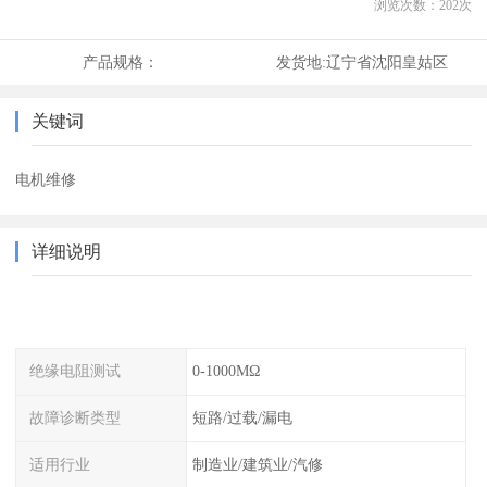
浏览次数：
202
次
产品规格：
发货地:
辽宁省沈阳皇姑区
关键词
电机维修
详细说明
绝缘电阻测试
0-1000MΩ
故障诊断类型
短路/过载/漏电
适用行业
制造业/建筑业/汽修