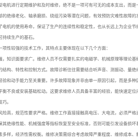
型电机进行定期维护和及时维修，绝不是一项可有可无的成本支出，而是
部的绝缘老化、轴承磨损、绕组污染等潜在问题，有效预防灾难性故障的
了电机的使用寿命，保证了生产的连续性和稳定性，也从长远上为企业节
可持续生产的基石。
一项性较强的技术工作，其特点主要体现在以下几个方面：
强，知识面要求广。维修人员不仅需要扎实的电磁学、机械原理等理论基
的结构、特性和控制方式。故障诊断往往需要结合听声音、测振动、量绝
经验和动手能力至关重要。许多故障现象并非由单一原因引起，而是多种
平衡不良或安装基础松动。这要求维修人员具备丰富的经验，能快速定位
技巧。
风险高，规范性要求严格。维修工作直接接触高电压、大电流，必须严格
保其绝缘性能、机械强度等指标恢复至安全标准，否则可能引发设备损坏
素多样，经济性需权衡。维修决策需综合考虑故障严重程度、维修成本、