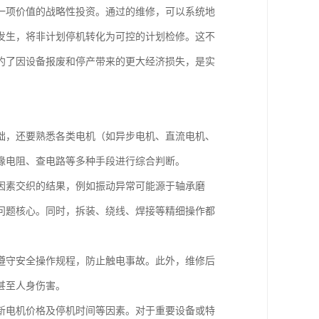
一项价值的战略性投资。通过的维修，可以系统地
发生，将非计划停机转化为可控的计划检修。这不
约了因设备报废和停产带来的更大经济损失，是实
础，还要熟悉各类电机（如异步电机、直流电机、
缘电阻、查电路等多种手段进行综合判断。
因素交织的结果，例如振动异常可能源于轴承磨
问题核心。同时，拆装、绕线、焊接等精细操作都
遵守安全操作规程，防止触电事故。此外，维修后
甚至人身伤害。
新电机价格及停机时间等因素。对于重要设备或特