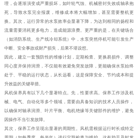
理，会逐渐演变成严重损坏，如叶轮气蚀、机械密封失效或轴承抱
死，导致水泵完全报废，维修成本将大幅增加，甚至需要整机更
换。其次，运行异常的水泵效率会显著下降，为达到相同的扬程和
流量需要消耗更多电力，造成能源浪费。更严重的是，在关键场合
（如消防系统、生产线冷却系统）中，水泵突然停机可能引发生产
中断、安全事故或财产损失，后果不堪设想。
因此，建立一套预防性的维修计划，定期检查、更换易损件、调整
同心度并保持润滑，不仅能有效避免突发故障，更能确保水泵始终
处于、平稳的运行状态，从长远看，这是保障安全、节约成本和提
升效益的关键举措。
风机保养具有以下几个显著特点。先，性要求高。保养工作涉及机
械、电气、自动化等多个领域，需要由具备知识的技术人员操作，
以确保对轴承润滑、叶片平衡、电机绝缘等关键部件的维护，避免
因操作不当引发故障。
其次，保养工作呈现出显著的周期性。风机需根据运行时长或特定
周期（如每季度、每半年）进行定期检查与维护，这有助于及时发