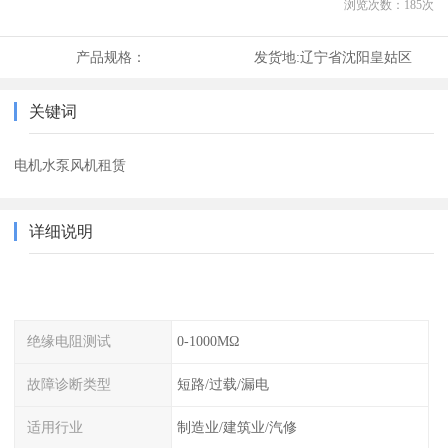
浏览次数：
185
次
产品规格：
发货地:
辽宁省沈阳皇姑区
关键词
电机水泵风机租赁
详细说明
绝缘电阻测试
0-1000MΩ
故障诊断类型
短路/过载/漏电
适用行业
制造业/建筑业/汽修